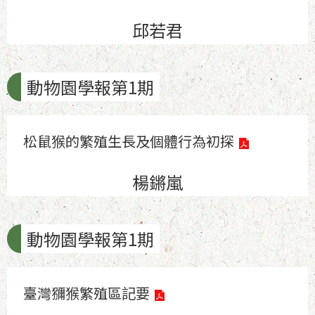
邱若君
動物園學報第1期
松鼠猴的繁殖生長及個體行為初探
楊鏘嵐
動物園學報第1期
臺灣獼猴繁殖區記要