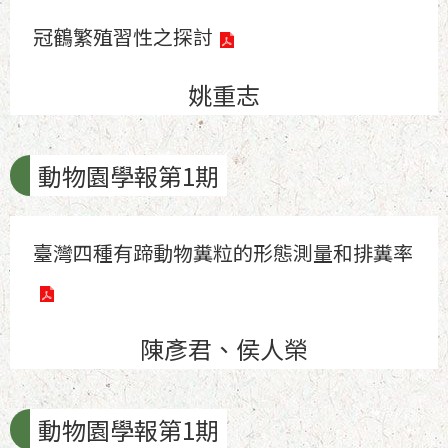
冠鶴繁殖習性之探討
姚重志
動物園學報第1期
臺灣四種有蹄動物糞粒的形態測量和排糞率
陳彥君、侯人榮
動物園學報第1期