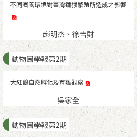
不同圈養環境對臺灣獼猴繁殖所造成之影響
趙明杰、徐吉財
動物園學報第2期
大紅鶴自然孵化及育雛觀察
吳家全
動物園學報第2期