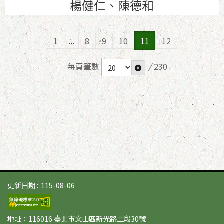
楊健仁、陳德和
1
...
8
9
10
11
12
每頁筆數
/
230
更新日期
115-08-06
地址：116016 臺北市文山區新光路二段30號