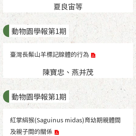
夏良宙等
動物園學報第1期
臺灣長鬃山羊標記腺體的行為
陳寶忠、燕并茂
動物園學報第1期
紅掌絹猴(Saguinus midas)育幼期親體間
及親子間的關係