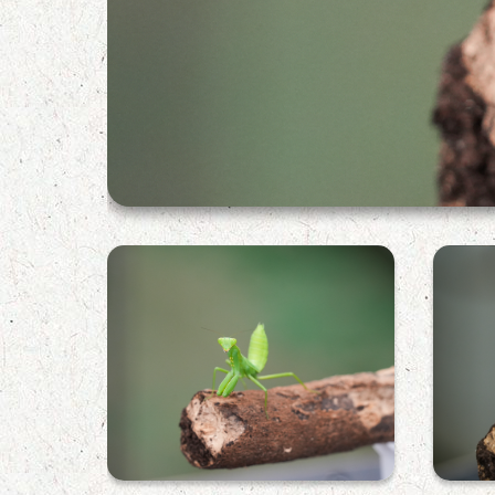
寬腹斧螳正面照
寬腹