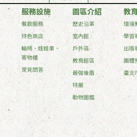
服務設施
園區介紹
教
餐飲服務
歷史沿革
環境
特色商店
室內館
學習
輪椅、娃娃車、
戶外區
出版
寄物櫃
教育館區
團體
常見問答
最強後盾
臺北
特展
動物圖鑑