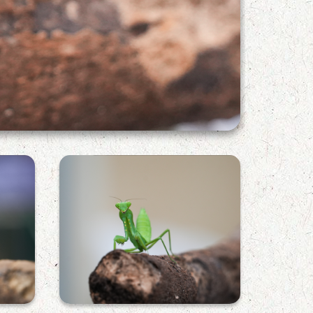
寬腹斧螳頭部特寫