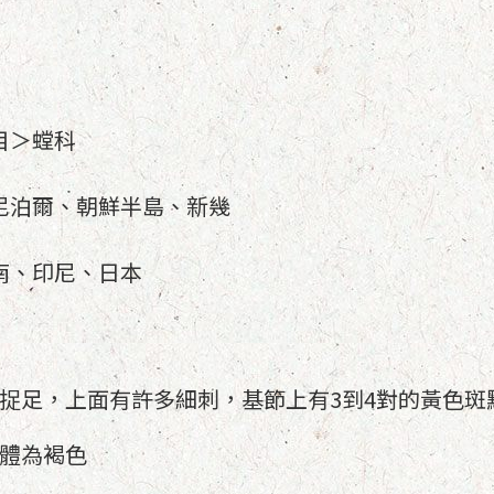
目＞螳科
尼泊爾、朝鮮半島、新幾
南、印尼、日本
捉足，上面有許多細刺，基節上有3到4對的黃色斑
體為褐色