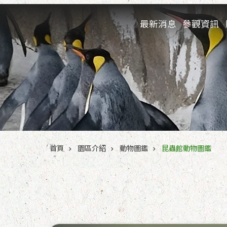
跳到主要內容區塊
最新消息
參觀資訊
:::
首頁
園區介紹
動物圖鑑
昆蟲館動物圖鑑