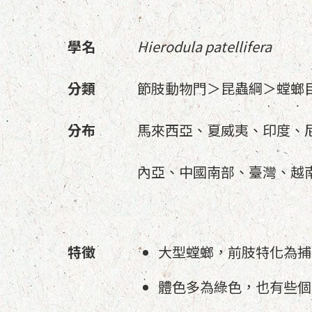
學名
Hierodula patellifera
分類
節肢動物門＞昆蟲綱＞螳螂
分布
馬來西亞、夏威夷、印度、
內亞、中國南部、臺灣、越
特徵
大型螳螂，前肢特化為捕
體色多為綠色，也有些個