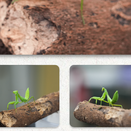
斧螳基節上有黃色斑點
寬腹斧螳側面特寫