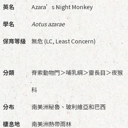
英名
Azara’s Night Monkey
學名
Aotus azarae
保育等級
無危 (LC, Least Concern)
分類
脊索動物門＞哺乳綱＞靈長目＞夜猴
科
分布
南美洲秘魯、玻利維亞和巴西
棲息地
南美洲熱帶雨林