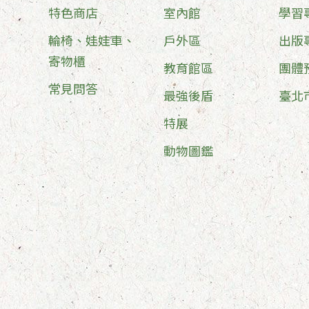
特色商店
室內館
學習
輪椅、娃娃車、
戶外區
出版
寄物櫃
教育館區
團體
常見問答
最強後盾
臺北
特展
動物圖鑑