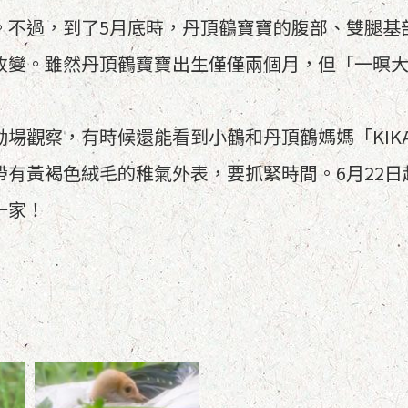
。不過，到了5月底時，丹頂鶴寶寶的腹部、雙腿基
改變。雖然丹頂鶴寶寶出生僅僅兩個月，但「一暝
場觀察，有時候還能看到小鶴和丹頂鶴媽媽「KIK
有黃褐色絨毛的稚氣外表，要抓緊時間。6月22日
一家！