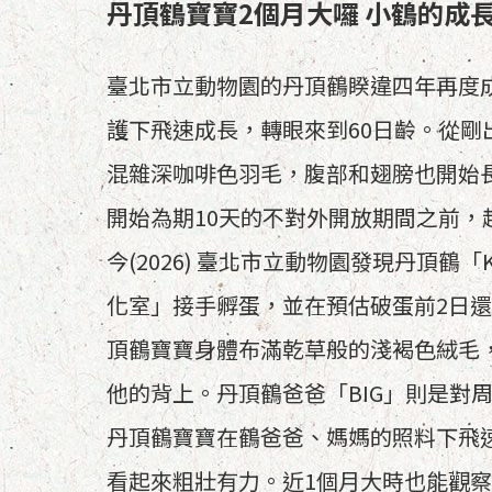
丹頂鶴寶寶2個月大囉 小鶴的成
臺北市立動物園的丹頂鶴睽違四年再度成
護下飛速成長，轉眼來到60日齡。從
混雜深咖啡色羽毛，腹部和翅膀也開始
開始為期10天的不對外開放期間之前
今(2026) 臺北市立動物園發現丹頂
化室」接手孵蛋，並在預估破蛋前2日還給
頂鶴寶寶身體布滿乾草般的淺褐色絨毛，
他的背上。丹頂鶴爸爸「BIG」則是對
丹頂鶴寶寶在鶴爸爸、媽媽的照料下飛
看起來粗壯有力。近1個月大時也能觀