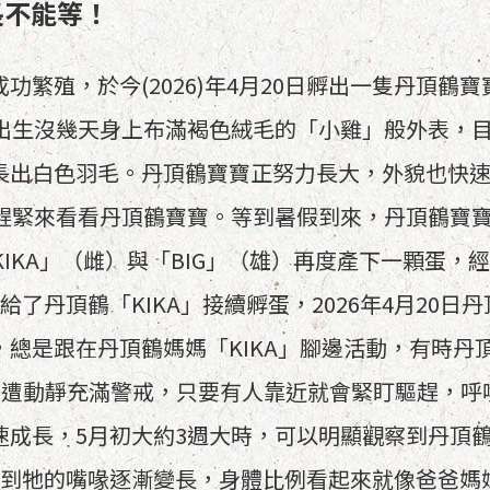
長不能等！
功繁殖，於今(2026)年4月20日孵出一隻丹頂鶴
剛出生沒幾天身上布滿褐色絨毛的「小雞」般外表，
長出白色羽毛。丹頂鶴寶寶正努力長大，外貌也快速
，趕緊來看看丹頂鶴寶寶。等到暑假到來，丹頂鶴寶
鶴「KIKA」（雌）與「BIG」（雄）再度產下一顆
了丹頂鶴「KIKA」接續孵蛋，2026年4月20
總是跟在丹頂鶴媽媽「KIKA」腳邊活動，有時丹頂
周遭動靜充滿警戒，只要有人靠近就會緊盯驅趕，呼喚
速成長，5月初大約3週大時，可以明顯觀察到丹頂
察到牠的嘴喙逐漸變長，身體比例看起來就像爸爸媽