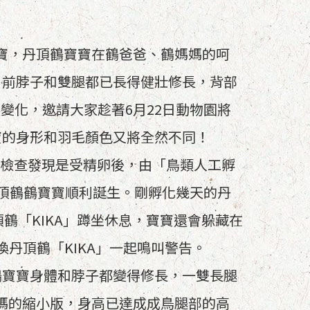
寶寶，丹頂鶴寶寶在鶴爸爸、鶴媽媽的呵
目前脖子和雙腿都已長得健壯修長，背部
變化，邀請大家趁著6月22日動物園將
寶的身形和羽毛顏色又將全然不同！
蛋，經檢查發現是受精卵後，由「鳥類人工孵
日丹頂鶴鶴寶寶順利誕生。剛孵化幾天的丹
鶴「KIKA」蹲坐休息，寶寶還會躲藏在
丹頂鶴「KIKA」一起鳴叫警告。
鶴寶寶身體和脖子都變得修長，一雙長腿
媽的縮小版，身高已達成成鳥腿部的高