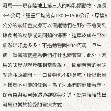
河馬──現存陸地上第三大的哺乳類動物，身長
3~5公尺，體重平均約有1300~1500公斤，厚達6
公分的紫紅色皮膚可以保護牠們在野外不會受到
掠食者的攻擊或是同類的傷害。這厚皮膚在野外
雖然是好處多多，不過動物園裡的河馬一旦生
病，獸醫師就連為牠們打針也變奢望；此外，河
馬的味覺與嗅覺都相當敏銳，一聞到苦苦的藥味
就會撇頭離開、一口食物也不願意吃，所以餵藥
同樣是不可能的任務。為了河馬們的健康著想，
保育員與獸醫師透過觀察與引導，總算慢慢找出
河馬也樂於接受的醫療方式。