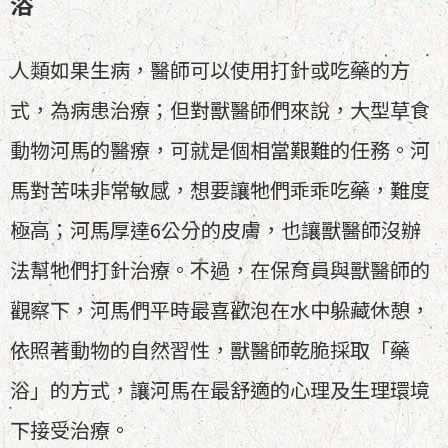
浴
人類如果生病，醫師可以使用打針或吃藥的方
式，為病患治療；但對獸醫師們來說，大型草食
動物河馬的醫療，可就是個相當艱難的任務。河
馬對苦味非常敏感，想要讓牠們乖乖吃藥，難度
極高；河馬厚達6公分的皮膚，也讓獸醫師沒辦
法幫牠們打針治療。不過，在保育員與獸醫師的
觀察下，河馬們平時最喜歡泡在水中躲藏休憩，
依照著動物的自然習性，獸醫師乾脆採取「藥
浴」的方式，讓河馬在最舒適的心理及生理環境
下接受治療。