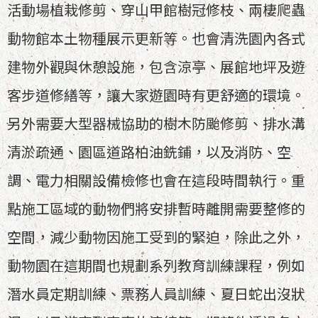
活動場植栽修剪、穿山甲館樹冠修枝、兩棲爬蟲
動物館本土物種展示更新等。也會清洗園內各式
建物外觀與休憩設施，包含涼亭、展館地坪及遊
客步道修繕等，讓大家遊園時有更舒適的環境。
另外需要大型器械協助的樹木防颱修剪、排水溝
清淤疏通、園區道路柏油銑鋪，以及消防、空
調、電力相關設備檢修也會在這段時間執行。重
點施工區域的動物們將安排暫時離開需要整修的
空間，減少動物因施工受到的緊迫，除此之外，
動物園在這期間也規劃系列教育訓練課程，例如
潛水員定期訓練、票務人員訓練、夏日蛇出沒狀