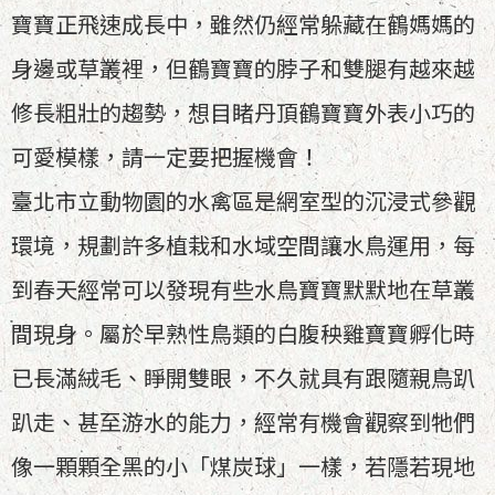
寶寶正飛速成長中，雖然仍經常躲藏在鶴媽媽的
身邊或草叢裡，但鶴寶寶的脖子和雙腿有越來越
修長粗壯的趨勢，想目睹丹頂鶴寶寶外表小巧的
可愛模樣，請一定要把握機會！
臺北市立動物園的水禽區是網室型的沉浸式參觀
環境，規劃許多植栽和水域空間讓水鳥運用，每
到春天經常可以發現有些水鳥寶寶默默地在草叢
間現身。屬於早熟性鳥類的白腹秧雞寶寶孵化時
已長滿絨毛、睜開雙眼，不久就具有跟隨親鳥趴
趴走、甚至游水的能力，經常有機會觀察到牠們
像一顆顆全黑的小「煤炭球」一樣，若隱若現地