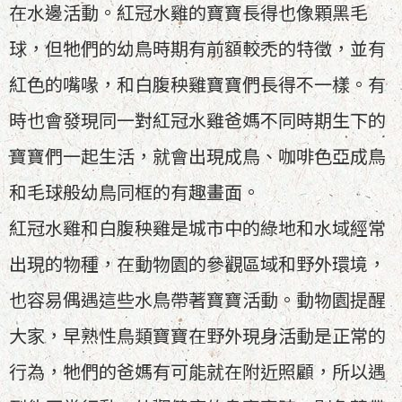
在水邊活動。紅冠水雞的寶寶長得也像顆黑毛
球，但牠們的幼鳥時期有前額較禿的特徵，並有
紅色的嘴喙，和白腹秧雞寶寶們長得不一樣。有
時也會發現同一對紅冠水雞爸媽不同時期生下的
寶寶們一起生活，就會出現成鳥、咖啡色亞成鳥
和毛球般幼鳥同框的有趣畫面。
紅冠水雞和白腹秧雞是城市中的綠地和水域經常
出現的物種，在動物園的參觀區域和野外環境，
也容易偶遇這些水鳥帶著寶寶活動。動物園提醒
大家，早熟性鳥類寶寶在野外現身活動是正常的
行為，牠們的爸媽有可能就在附近照顧，所以遇