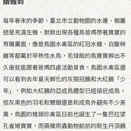
續報到
每年春末的季節，臺北市立動物園的水邊、樹叢
總是充滿生機，默默出現各種鳥爸媽帶著寶寶的
育雛畫面，像是鳥園水禽區的紅冠水雞、白腹秧
雞等都屬於早熟性水鳥，毛球般的鳥寶寶孵出不
久後就能跟著爸媽四處活動覓食。鳥園水禽區還
可以看到去年夏天孵化的灰頸冠鶴和大紅鶴「少
年」，例如大紅鶴的亞成鳥體型已經接近成鳥，
但灰黑色的羽毛和雙腿還是和成鳥外觀有不少差
異。鳥園的雉類珍禽區日前也誕生了一隻巴拉望
孔雀雉寶寶，而兩棲爬蟲動物館前的新生丹頂鶴