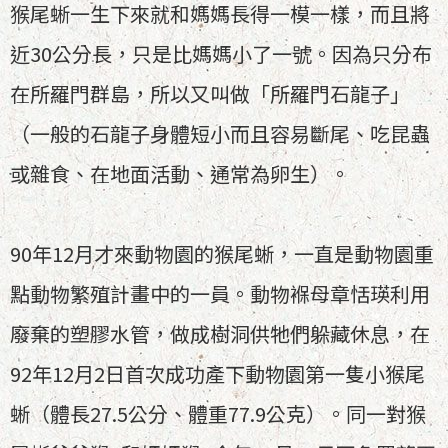
猴尾蜥一生下來就和媽媽長得一模一樣，而且將
近30公分長，只是比媽媽小了一號。因為只分布
在所羅門群島，所以又叫做「所羅門石龍子」
（一般的石龍子身體短小而且容易斷尾、吃昆蟲
或雜食、在地面活動、通常為卵生）。
90年12月才來動物園的猴尾蜥，一直是動物園重
點動物繁殖計畫中的一員。動物褓母章恬瑛利用
廢棄的塑膠水管，做成樹洞供牠們躲藏休息，在
92年12月2日首次成功產下動物園第一隻小猴尾
蜥（體長27.5公分、體重77.9公克）。同一對猴