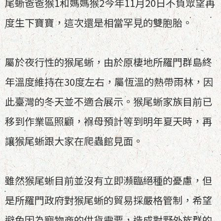
尾蜥爸爸猴1和媽媽猴2今年11月20日不負眾望再
度生下寶寶，這次還是相當罕見的雙胞胎。
屬於夜行性的猴尾蜥，由於原棲地所羅門群島終
年溫度維持在30度左右，屬恆溫的熱帶雨林，因
此臺灣的冬天並不適合展示。猴尾蜥家族目前已
移到作業區照顧，褓母預計等到明年夏天時，再
讓猴尾蜥跟大家在爬蟲館見面。
雖然猴尾蜥目前並沒有立即瀕臨絕種的憂慮，但
是所羅門政府對猴尾蜥的貿易採嚴格管制，希望
避免因為寵物商的供貨需要，造成對野外族群的