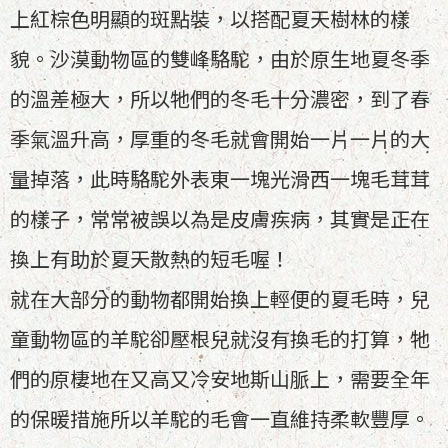
上紅棕色明顯的斑點裝，以搭配夏天樹林的樣
貌。沙漠動物區的雙峰駱駝，由於原生地夏冬季
的溫差極大，所以牠們的冬毛十分濃密，到了春
季氣溫升高，厚重的冬毛就會開始一片一片的大
量掉落，此時駱駝外表東一塊光滑西一塊毛茸茸
的樣子，常常被誤以為是皮膚疾病，其實是正在
換上有助於夏天散熱的短毛喔！
就在大部分的動物都開始換上輕便的夏毛時，兒
童動物區的羊駝卻壓根兒就沒有換毛的打算，牠
們的原棲地在又高又冷安地斯山脈上，需要全年
的保暖措施所以羊駝的毛會一直維持柔軟豐厚。