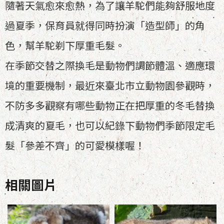
隨著天氣愈來愈熱，為了讓羊駝們能夠舒服地度
過夏季，保育員就得同時扮演「造型師」的角
色，幫羊駝剃下厚重毛髮。
在季節交替之際換毛是動物們調節體溫、適應環
境的重要機制，最近來臺北市立動物園參觀時，
不防多多觀察有哪些動物正在把厚重的冬毛替換
成清爽的夏毛，也可以紀錄下動物們季節限定毛
髮「參差不齊」的可愛模樣喔！
相關圖片