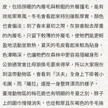
皮，包括保暖的內層毛與較粗的外層護毛，能有
效抵禦寒風。冬毛會看起來特別蓬鬆厚實，顏色
也會偏淡；到了春末夏初之際，灰狼會脫去厚重
的內層毛，只留下較薄的外層毛，使牠們能更輕
盈地活動並散熱，夏天的毛皮看起來較為貼身、
色澤略深，也讓牠們在森林中更容易隱藏身形。
公狼通常會比母狼換毛要來得早，所以大家現在
到溫帶動物區，會看到「沃夫」全身上下掛著小
毛團，而「蘿拉」還是一身整齊漂亮的樣子。
臺灣動物區的梅花鹿也有明顯的冬夏之別，脖子
上的圍巾慢慢消失，也從較厚且灰褐色的冬毛換