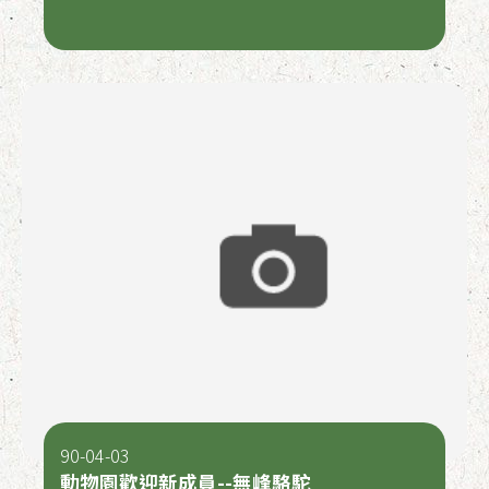
90-04-03
動物園歡迎新成員--無峰駱駝