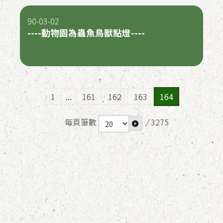
90-03-02
----動物園為蟲魚鳥獸點燈----
1
...
161
162
163
164
每頁筆數
/
3275