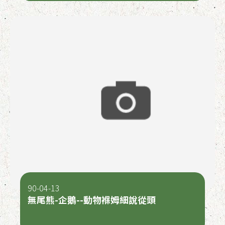
90-04-13
無尾熊-企鵝--動物褓姆細說從頭