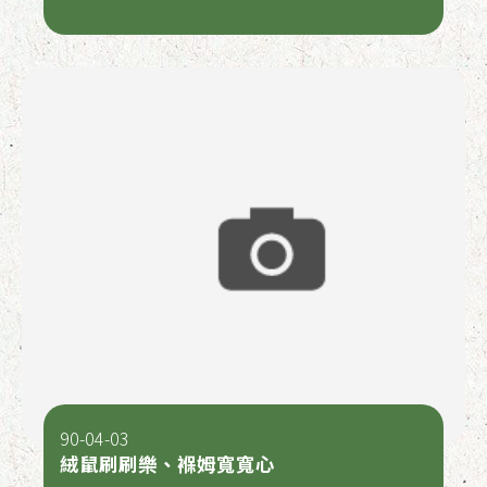
90-04-03
絨鼠刷刷樂、褓姆寬寬心