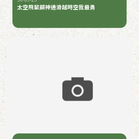
太空飛鼠顯神通滑越時空我最勇