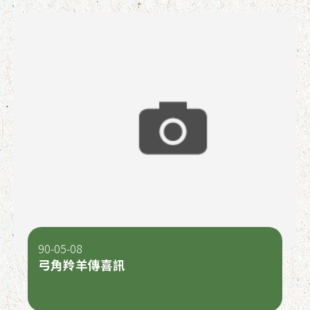
90-05-08
弓角羚羊傳喜訊