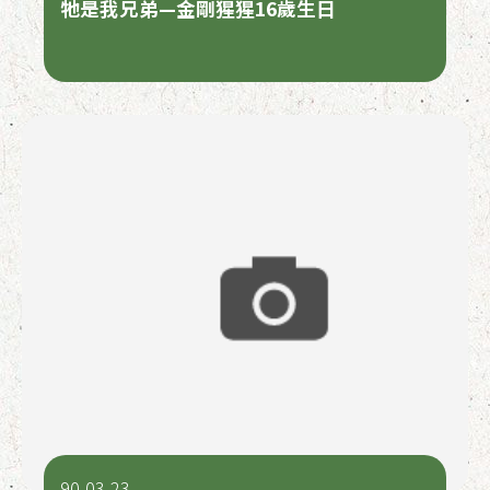
牠是我兄弟—金剛猩猩16歲生日
90-03-23