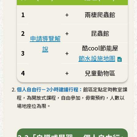
1
+
兩棲爬蟲館
2
+
昆蟲館
申請導覽解
酷cool節能屋
說
3
+
節水設施地圖
4
+
兒童動物區
個人自由行－2小時建議行程：
館區定點定時教室課
程，為開放式課程，自由參加，毋需預約，人數以
場地座位為限。