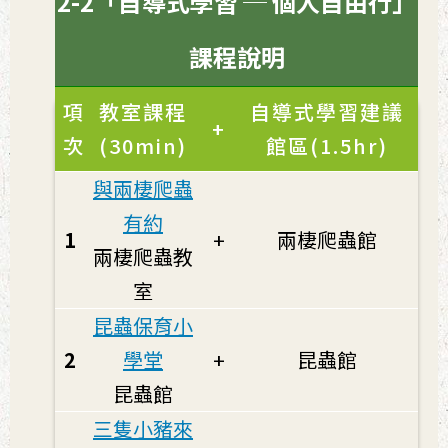
2-2「自導式學習 ─ 個人自由行」
課程說明
項
教室課程
自導式學習建議
+
次
(30min)
館區(1.5hr)
與兩棲爬蟲
有約
1
+
兩棲爬蟲館
兩棲爬蟲教
室
昆蟲保育小
2
學堂
+
昆蟲館
昆蟲館
三隻小豬來