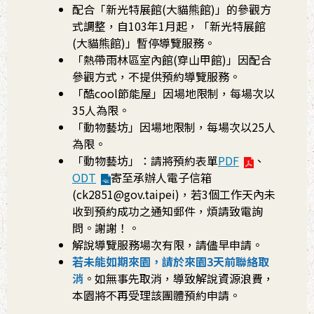
配合「新光特展館(大貓熊館)」的參觀方
式調整，自103年1月起，「新光特展館
(大貓熊館)」暫停導覽服務。
「熱帶雨林區室內館(穿山甲館)」因配合
參觀方式，不提供預約導覽服務。
「酷cool節能屋」因場地限制，每場次以
35人為限。
「動物藝坊」因場地限制，每場次以25人
為限。
「動物藝坊」：請將預約表單
PDF
、
ODT
寄至承辦人電子信箱
(ck2851@gov.taipei)，若3個工作天內未
收到預約成功之通知郵件，煩請致電詢
問。謝謝！。
解說導覽服務場次有限，請儘早申請。
若未能如期來園，請於來園3天前聯絡取
消
。如無事先取消，導致解說資源浪費，
本園將不再受理該團體預約申請。