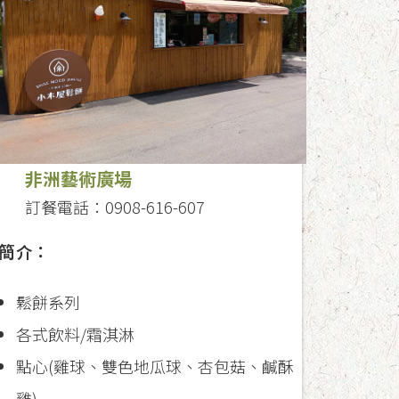
非洲藝術廣場
訂餐電話：0908-616-607
簡介：
鬆餅系列
各式飲料/霜淇淋
點心(雞球、雙色地瓜球、杏包菇、鹹酥
雞)