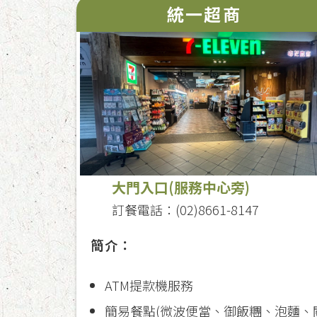
統一超商
大門入口(服務中心旁)
訂餐電話：(02)8661-8147
簡介：
ATM提款機服務
簡易餐點(微波便當、御飯糰、泡麵、