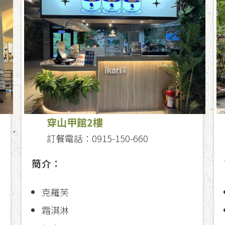
穿山甲館2樓
訂餐電話：0915-150-660
簡介：
克羅芙
霜淇淋