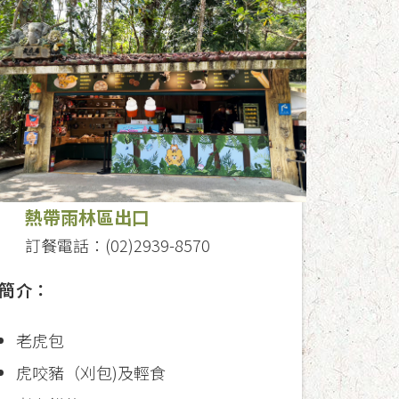
熱帶雨林區出口
訂餐電話：(02)2939-8570
簡介：
老虎包
虎咬豬（刈包)及輕食