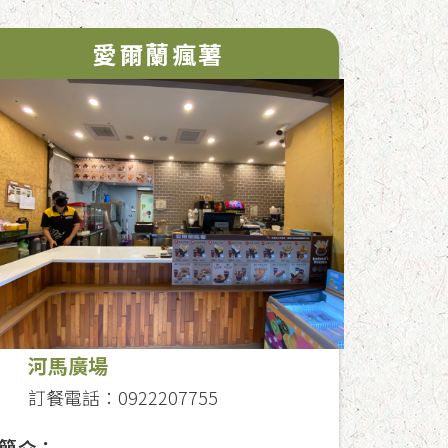
愛爾蘭瘋薯
河馬廣場
訂餐電話：0922207755
簡介：