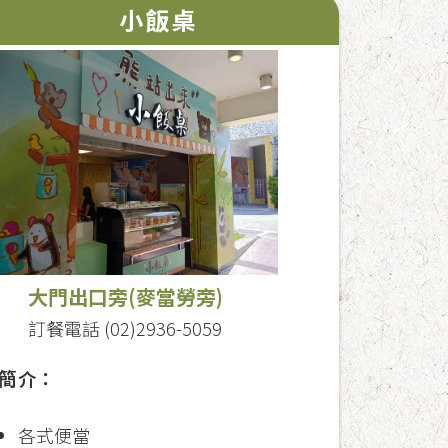
小飯桌
大門出口旁(麥當勞旁)
訂餐電話 (02)2936-5059
簡介：
各式便當