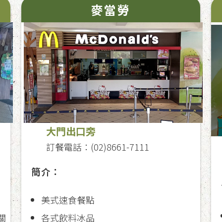
麥當勞
大門出口旁
訂餐電話：(02)8661-7111
簡介：
美式速食餐點
關
各式飲料冰品