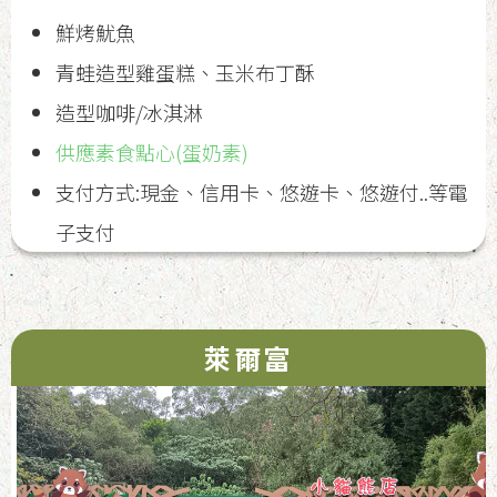
鮮烤魷魚
青蛙造型雞蛋糕、玉米布丁酥
造型咖啡/冰淇淋
供應素食點心(蛋奶素)
支付方式:現金、信用卡、悠遊卡、悠遊付..等電
子支付
萊爾富