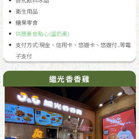
各式飲料冰品
衛生用品
糖果零食
供應素食點心(蛋奶素)
支付方式:現金、信用卡、悠遊卡、悠遊付..等電
子支付
繼光香香雞