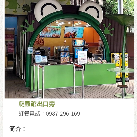
爬蟲館出口旁
訂餐電話：0987-296-169
簡介：