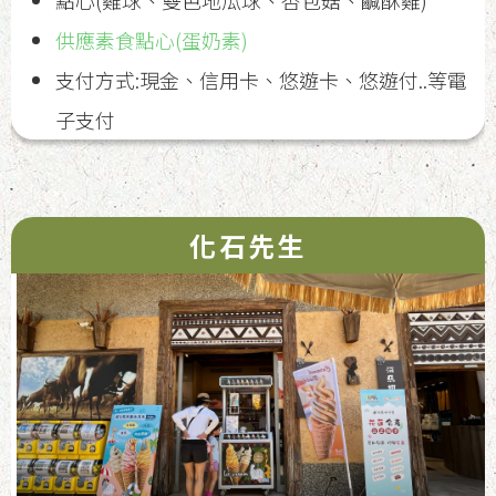
點心(雞球、雙色地瓜球、杏包菇、鹹酥雞)
供應素食點心(蛋奶素)
支付方式:現金、信用卡、悠遊卡、悠遊付..等電
子支付
化石先生