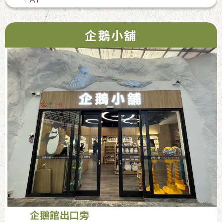
企鵝小舖
企鵝館出口旁