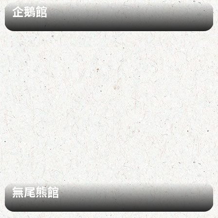
企鵝館
無尾熊館