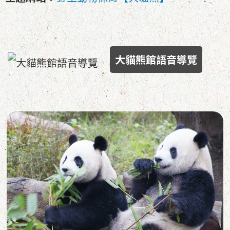
大貓熊館語音導覽