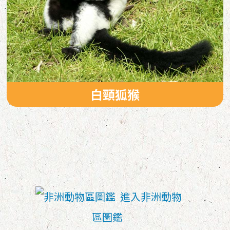
白頸狐猴
進入非洲動物
區圖鑑