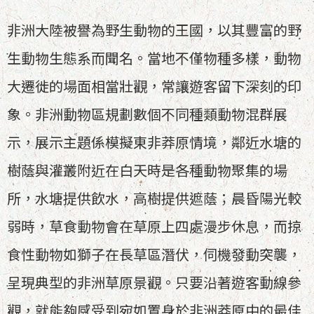
非洲大陸被譽為野生動物的王國，以其豐富的野
生動物生態系而聞名。當地不僅物種多樣，動物
大遷徙的場面相當壯觀，常讓遊客留下深刻的印
象。非洲動物區規劃數個不同種類動物混群展
示，展示主題係模擬東非莽原情境，鄰近水塘的
樹蔭與灌叢附近在白天時是各種動物聚集的場
所，水塘提供飲水，高樹提供遮蔭；晨昏陽光較
弱時，草食動物會在草原上四處漫步休息，而掠
食性動物如獅子在長草區潛伏，伺機發動突襲，
呈現典型的非洲草原景觀。只要沿著遊客動線參
觀，就能夠感受到宛如置身於非洲莽原中的最佳