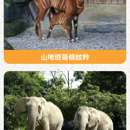
山地斑哥條紋羚