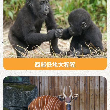
西部低地大猩猩