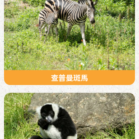
查普曼斑馬