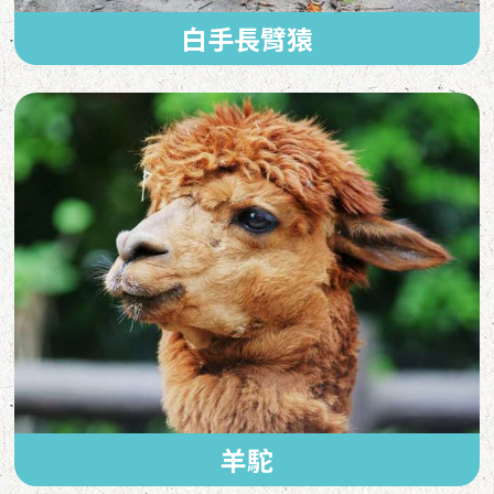
白手長臂猿
羊駝