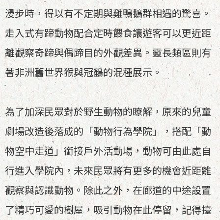
漫步時，得以有不定期與雞鴨鵝群相遇的驚喜。
走入式有蹄動物配合定時餵食讓遊客可以更近距
離觀察奇蹄與偶蹄目的外觀差異。靈長類區則有
著非洲舊世界猴與冠鶴的混種展示。
為了加深民眾對於野生動物的瞭解，原來的兒童
劇場改造後落成的「動物行為學院」，搭配「動
物空中走道」銜接戶外活動場，動物可由此處自
行進入學院內，未來民眾將有更多的機會近距離
觀察與認識動物。除此之外，在廊道的中途設置
了精巧可愛的樹屋，吸引動物在此停留，記得擡