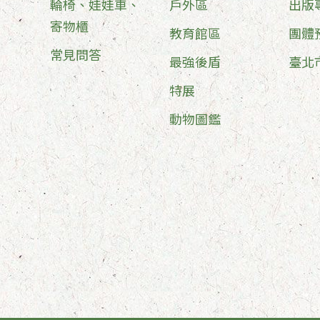
輪椅、娃娃車、
戶外區
出版
寄物櫃
教育館區
團體
常見問答
最強後盾
臺北
特展
動物圖鑑