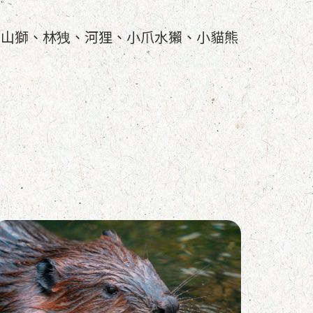
、山獅、林㹭、河狸、小爪水獺、小貓熊