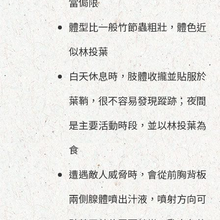
當侷限
體型比一般竹節蟲粗壯，體色近
似林投葉
白天休息時，肢體收攏並貼服於
葉鞘，很不容易發現蹤跡；夜間
是主要活動時段，並以林投葉為
食
遭遇敵人威脅時，會從前胸背板
兩側腺體噴出汁液，噴射方向可