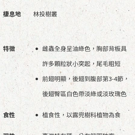
棲息地
林投樹叢
特徵
雌蟲全身呈油綠色，胸部背板具
許多顆粒狀小突起，尾毛粗短
前翅明顯，後翅到腹部第3-4節，
後翅臀區白色帶淡綠或淡玫瑰色
食性
植食性，以露兜樹科植物為食