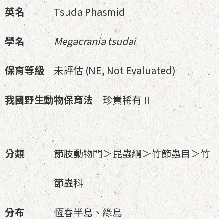
英名
Tsuda Phasmid
學名
Megacrania tsudai
保育等級
未評估 (NE, Not Evaluated)
我國野生動物保育法
珍貴稀有 II
分類
節肢動物門＞昆蟲綱＞竹節蟲目＞竹
節蟲科
分布
恆春半島、綠島