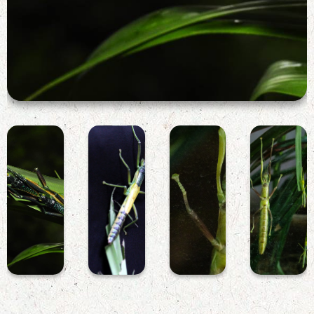
津田氏竹
枝葉上的
津田氏竹
三隻津田
節蟲成蟲
兩隻津田
節蟲頭部
氏竹節蟲
氏竹節蟲
近照