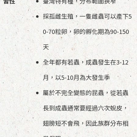
習性
臺灣特有種，分布範圍狹窄
採孤雌生殖，一隻雌蟲可以產下5
0-70粒卵，卵的孵化期為90-150
天
全年都有若蟲，成蟲發生在3-12
月，以5-10月為大發生季
屬於不完全變態的昆蟲，從若蟲
長到成蟲通常要經過六次蛻皮，
翅膀短不會飛，因此族群分布相