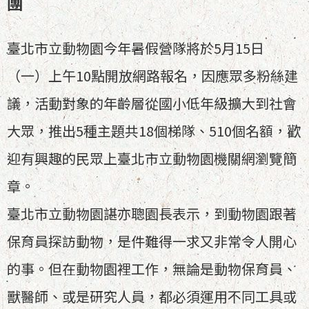
團
臺北市立動物園今年暑假營隊將於5月15日
（一）上午10點開放網路報名，因應眾多粉絲建
議，活動對象的年齡層從國小低年級擴大到社會
大眾，推出5種主題共18個梯隊、510個名額，歡
迎有興趣的民眾上臺北市立動物園機關網瀏覽簡
章。
臺北市立動物園諶亦聰園長表示，到動物園跟著
保育員探訪動物，是件難得一求又非常令人開心
的事。但在動物園裡工作，無論是動物保育員、
獸醫師、或是研究人員，都必須運用不同工具或