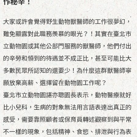
作秘辛！
大家或許會覺得野生動物獸醫師的工作很夢幻，
難免顯露對此職務羨慕的眼光？！其實在臺北市
立動物園或其他公部門服務的獸醫師，他們付出
的辛勞和領到的待遇並不成正比，甚至可能比大
多數民眾所認知的還要少！為什麼這群獸醫師寧
願放棄高薪、選擇留在動物園工作呢？
臺北市立動物園諶亦聰園長表示，動物醫療就好
比小兒科，生病的對象無法用言語表達出真正的
感受，需要靠照顧者或保育員轉述觀察到與平常
不一樣的現象，包括精神、食慾、排泄與行為表