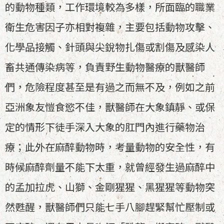
的動物種類，工作環境較為多樣，所面臨的職業
衛生危害因子亦相對複雜，主要包括動物攻擊、
化學品接觸、針頭與尖銳物扎傷或割傷及感染人
畜共通傳染病等，負責野生動物醫療的獸醫師
們，危險程度甚至是有過之而無不及，例如之前
亞洲象友愷食慾不佳，獸醫師在大象鎮靜、或保
定的情形下徒手深入大象的肛門內進行藥物治
療；此外在麻醉動物時，考量動物的安全性，有
時候麻醉劑量不能下太重，就曾經發生過麻醉中
的孟加拉虎、山獅、金剛猩猩、黑猩猩等動物突
然甦醒，獸醫師們只能七手八腳趕緊幫忙壓制或