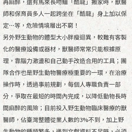
再麻醉，還有馬來長吻鱷「酷龍」搬家時，獸醫
師和保育員多人一起跨坐在「酷龍」身上加以保
定…等，危險情境層出不窮！
另外野生動物的體型大小胖瘦迴異，較難有客製
化的醫療設備或器材，獸醫師常常只能根據原
理，靠腦力激盪和自己動手改造合用的工具；團
隊合作也是野生動物醫療極重要的一環，在治療
操作時，透過事前規劃，每個人專職負責一部
分，爭取在最短的時間內完成，以降低動物長時
間麻醉的風險；目前投入野生動物臨床醫療的獸
醫師，佔臺灣整體從業人數的3%不到，加上野
生動物的種類繁多，遇到文獻資料不足時，必須