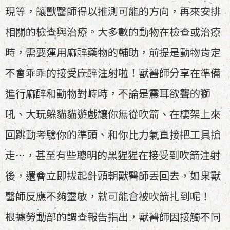
現等，讓獸醫師得以推測可能的方向，再來安排
相關的檢查與治療。大多數的動物在檢查或治療
時，需要運用麻醉藥物的輔助，前提是動物肯定
不會乖乖的接受麻醉注射啦！獸醫師分享在準備
進行麻醉和動物對峙時，不論是震耳欲聾的獅
吼、大玩躲貓貓遊戲讓你無從吹箭、在棲架上來
回跳動考驗你的準頭、和你比力氣直接把工具搶
走…，甚至有些聰明的黑猩猩在接受到吹箭注射
後，還會立即拔起針頭朝獸醫師丟回去，如果獸
醫師反應不夠靈敏，就可能會被吹箭扎到呢！
根據勞動部的調查報告指出，獸醫師因接觸不同