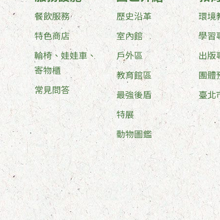
餐飲服務
歷史沿革
環境
特色商店
室內館
學習
輪椅、娃娃車、
戶外區
出版
寄物櫃
教育館區
團體
常見問答
最強後盾
臺北
特展
動物圖鑑