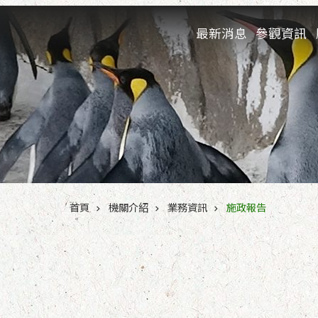
跳到主要內容區塊
最新消息
參觀資訊
:::
首頁
機關介紹
業務資訊
施政報告