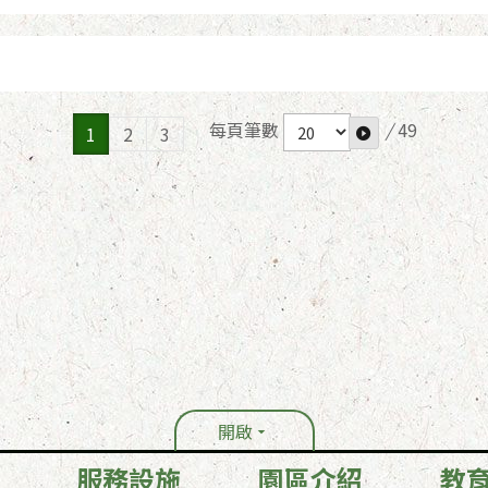
每頁筆數
/
49
1
2
3
開啟
服務設施
園區介紹
教