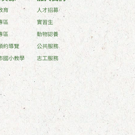
教育
人才招募
專區
實習生
專區
動物認養
預約導覽
公共服務
市國小教學
志工服務