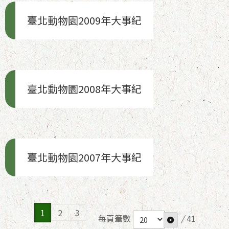
臺北動物園2009年大事紀
臺北動物園2008年大事紀
臺北動物園2007年大事紀
1
2
3
每頁筆數
/
41