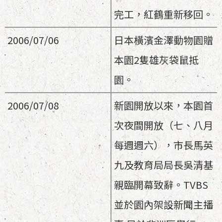
完工，紅鶴重新移回。
2006/07/06
日本橫濱金澤動物園贈
本園2隻雄灰袋鼠抵
園。
2006/07/08
新園開放以來，本園首
次夜間開放（七、八月
每週週六），市長馬英
九及教育局局長吳清基
親臨開幕致辭。TVBS
並於園內架設新聞主播