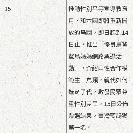
15
推動性別平等宣導教育
月，和本園即將重新開
放的鳥園，即日起到14
日止，推出「優良鳥爸
爸鳥媽媽網路票選活
動」，介紹兩性合作模
範生—鳥類，親代如何
撫育子代，啟發民眾尊
重性別差異。15日公佈
票選結果，臺灣藍鵲獲
第一名。