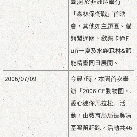
臺;另於非洲區舉行
「森林保衛戰」首映
會，其他如主題區、貓
熊闖通關、歡樂卡通F
un一夏及水霧森林&節
能精靈同日展開。
2006/07/09
今晨7時，本園首次舉
辦「2006ICE動物園‧
愛心迷你馬拉松」活
動，由教育局局長吳清
基鳴笛起跑，活動共46