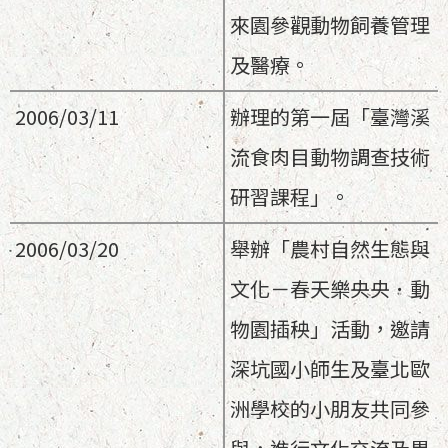
來園參觀動物飼養管理
及醫療。
2006/03/11
辦理的第一屆「臺灣溪
流食肉目動物調查技術
研習課程」。
2006/03/20
舉辦「農村自然生態與
文化－春天樂央央．動
物園插秧」活動，邀請
深坑國小師生及臺北歐
洲學校的小朋友共同參