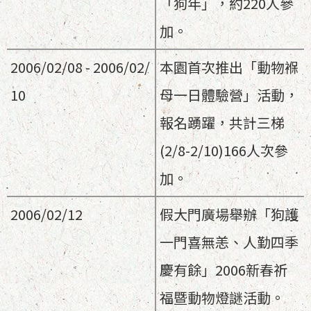
「狗年」，約220人參
加。
2006/02/08 - 2006/02/
本園首次推出「動物褓
10
母一日體驗營」活動，
報名踴躍，共計三梯
(2/8-2/10)166人次參
加。
2006/02/12
假大門廣場舉辦「狗護
一門喜無恙、人勤四季
慶有餘」2006新春祈
福暨動物燈謎活動。