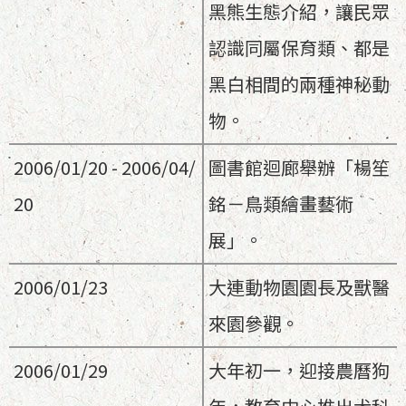
黑熊生態介紹，讓民眾
認識同屬保育類、都是
黑白相間的兩種神秘動
物。
2006/01/20 - 2006/04/
圖書館迴廊舉辦「楊笙
20
銘－鳥類繪畫藝術
展」。
2006/01/23
大連動物園園長及獸醫
來園參觀。
2006/01/29
大年初一，迎接農曆狗