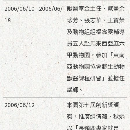
2006/06/10 - 2006/06/
獸醫室金主任、獸醫余
18
珍芳、張志華、王寶榮
及動物組組楊翕雯輔導
員五人赴馬來西亞麻六
甲動物園，參加「東南
亞動物園協會野生動物
獸醫課程研習」並擔任
講師。
2006/06/12
本園第七屆創新獎頒
獎，推廣組倩菊、秋娟
以「長頸鹿專家就是