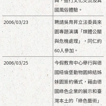
與，進行文化交流及異
國風俗體驗。
2006/03/23
聘請吳育昇立法委員來
園專題演講「媒體公關
與危機處理」，同仁約
60人參加。
2006/03/25
今假教育中心舉行與德
國紐倫堡動物園締結姊
妹園簽約儀式，藉由德
國綠色企業的展示和臺
灣本土的「綠色藝術」