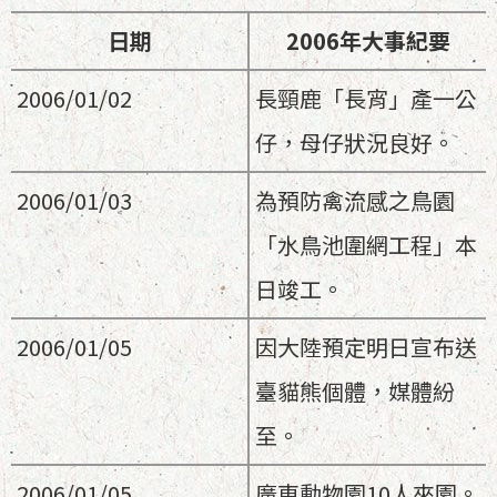
日期
2006年大事紀要
2006/01/02
長頸鹿「長宵」產一公
仔，母仔狀況良好。
2006/01/03
為預防禽流感之鳥園
「水鳥池圍網工程」本
日竣工。
2006/01/05
因大陸預定明日宣布送
臺貓熊個體，媒體紛
至。
2006/01/05
廣東動物園10人來園。