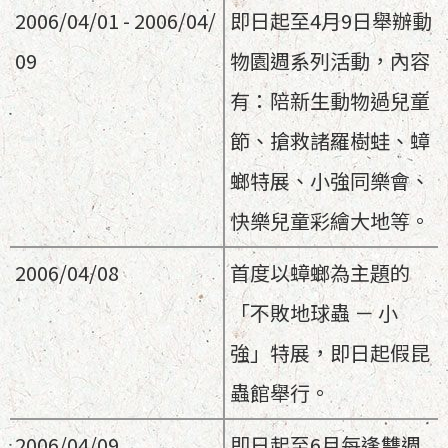
2006/04/01 - 2006/04/
即日起至4月9日舉辦動
09
物園週系列活動，內容
有：陪新生動物過兒童
節、搶救諸羅樹蛙、蟑
螂特展、小強同樂會、
快樂兒童彩繪大地等。
2006/04/08
首度以蟑螂為主題的
「不敗地球蟲 － 小
強」特展，即日起假昆
蟲館舉行。
2006/04/09
即日起至6月每逢雙週