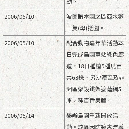
動。
2006/05/10
波蘭贈本園之歐亞水獺
一隻(母)抵園。
2006/05/10
配合動物嘉年華活動本
日完成鳥園車站綠色廊
道，18日種植5種瓜苗
共63株。另沙漠區及非
洲區架設鐵架遮蔭網5
座，種百香果藤。
2006/05/14
舉辦鳥園重新開放活
動。該區因防範禽流感