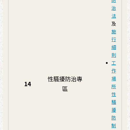
防
治
法
及
施
行
細
則
工
作
性騷擾防治專
場
14
所
區
性
騷
擾
防
制