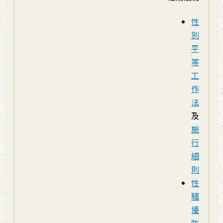
性
別
平
等
工
作
法
及
施
行
細
則
性
騷
擾