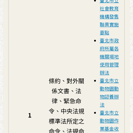
臺北市立
社會教育
機構發售
聯票實施
要點
臺北市政
府所屬各
機關場地
使用管理
辦法
條約、對外關
臺北市立
動物園動
係文書、法
物認養辦
律、緊急命
法
令、中央法規
臺北市立
1
標準法所定之
動物園作
業基金收
命令、法規命