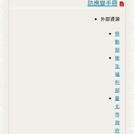
防應變手冊
外部資源
勞
動
部
衛
生
福
利
部
臺
北
市
政
府