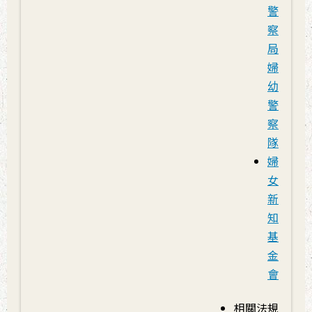
警
察
局
婦
幼
警
察
隊
婦
女
新
知
基
金
會
相關法規