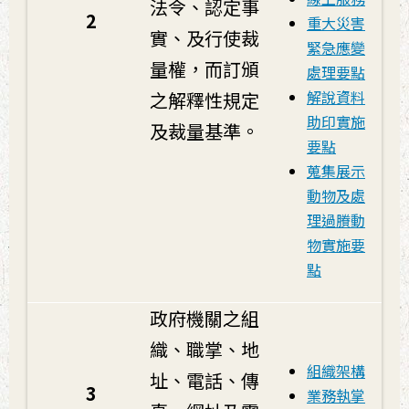
法令、認定事
2
重大災害
實、及行使裁
緊急應變
量權，而訂頒
處理要點
解說資料
之解釋性規定
助印實施
及裁量基準。
要點
蒐集展示
動物及處
理過賸動
物實施要
點
政府機關之組
織、職掌、地
組織架構
址、電話、傳
3
業務執掌