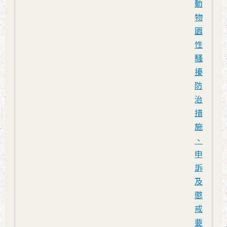
動
物
園
性
騷
擾
防
治
措
施
、
申
訴
及
懲
戒
要