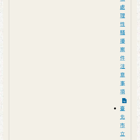
處
理
性
騷
擾
案
件
注
意
事
項
臺
北
市
立