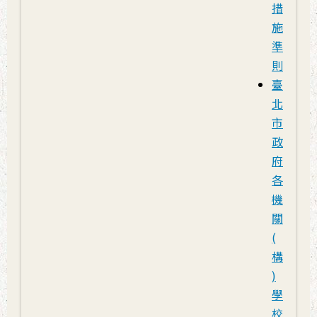
措
施
準
則
臺
北
市
政
府
各
機
關
(
構
)
學
校