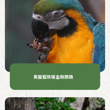
黃腹藍琉璃金剛鸚鵡