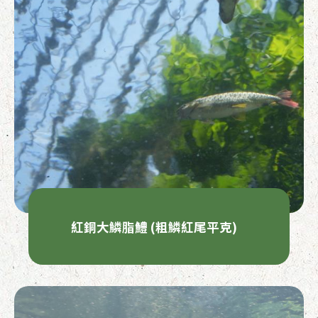
紅銅大鱗脂鱧 (粗鱗紅尾平克)