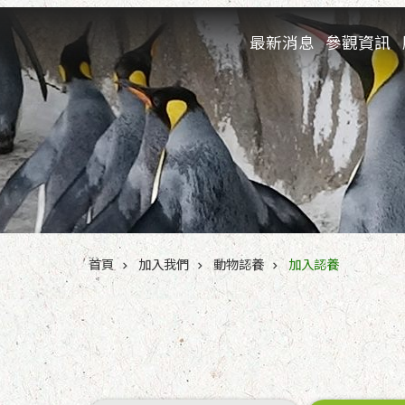
跳到主要內容區塊
最新消息
參觀資訊
:::
首頁
加入我們
動物認養
加入認養