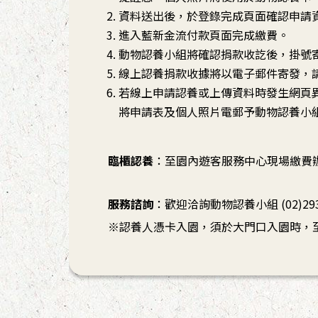
資料送出後，於登錄完成頁面確認申請
進入藍新金流付款頁面完成繳費。
動物認養小組將確認捐款收訖後，掛號寄
線上認養捐款收據將以電子郵件寄發，
若線上申請認養或上傳資料時發生網頁
將申請表及個人照片電郵予動物認養小
臨櫃認養
：至園內遊客服務中心現場繳費
服務諮詢
：歡迎洽詢動物認養小組 (02)2938-
※認養人憑卡入園，須於大門口入園時，