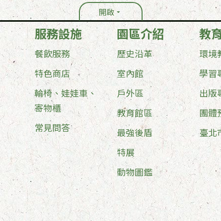
開啟
服務設施
園區介紹
教
餐飲服務
歷史沿革
環境
特色商店
室內館
學習
輪椅、娃娃車、
戶外區
出版
寄物櫃
教育館區
團體
常見問答
最強後盾
臺北
特展
動物圖鑑