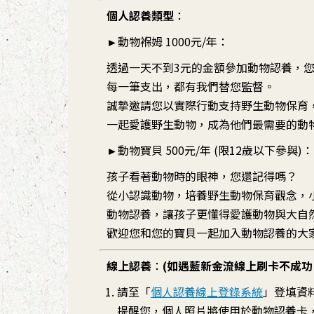
個人認養類型
：
►動物褓姆 1000元/年：
透過一天不到3元的金額參加動物認養，
每一筆支出，都有我們替您監督。
誠摯邀請您以實際行動支持野生動物保育
一起愛護野生動物，成為他們最需要的動
►動物寶貝 500元/年 (限12歲以下參與)：
孩子看著動物時的眼神，您還記得嗎？
從小認識動物，培養野生動物保育觀念，
動物認養，讓孩子更懂得愛護動物與大自
歡迎您和您的寶貝一起加入動物認養的大
線上認養
：
(如遇藍新金流線上刷卡不成功
請至「
個人認養線上登錄系統
」登填資
提醒您，個人照片將使用於動物認養卡