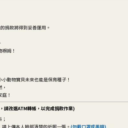
您的捐款將得到妥善運用。
，
物褓姆！
小小動物寶貝未來也能是保育種子！
然，
家庭！
，請改選ATM轉帳，以完成捐款作業)
料；
，請上傳本人臉部清楚的近照一張。
(勿戴口罩或墨鏡)