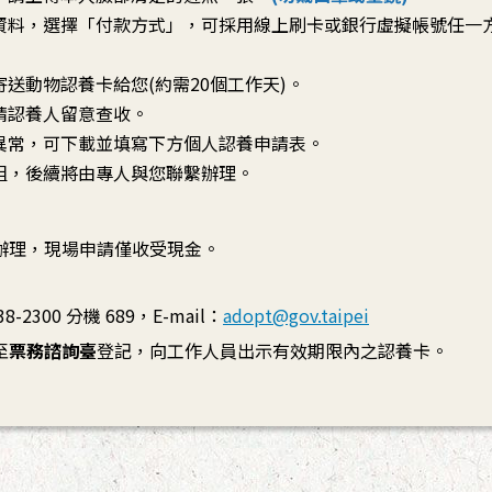
資料，選擇「付款方式」，可採用線上刷卡或銀行虛擬帳號任一
送動物認養卡給您(約需20個工作天)。
請認養人留意查收。
異常，可下載並填寫下方個人認養申請表。
組，後續將由專人與您聯繫辦理。
辦理，現場申請僅收受現金。
2300 分機 689，E-mail：
adopt@gov.taipei
至
票務諮詢臺
登記，向工作人員出示有效期限內之認養卡。