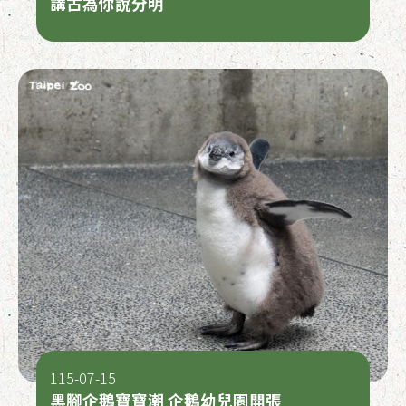
講古為你說分明
115-07-15
黑腳企鵝寶寶潮 企鵝幼兒園開張