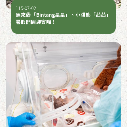
115-07-02
馬來貘「Bintang星星」、小貓熊「茜茜」
暑假開園迎賓囉！