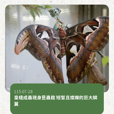
115-07-28
皇蛾成蟲現身昆蟲館 短暫且燦爛的巨大鱗
翼