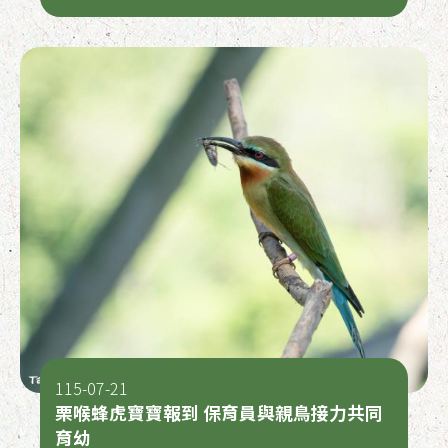
115-07-21
栗喉蜂虎寶寶報到 保育員與親鳥接力共同
育幼