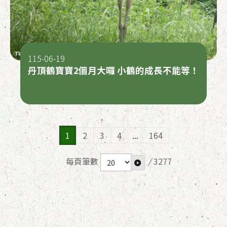
115-06-19
丹頂鶴寶寶2個月大囉 小鶴的成長不能等！
1
2
3
4
...
164
每頁筆數
/
3277