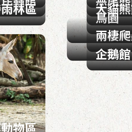
帶雨林區
大貓熊
鳥園
兩棲爬
企鵝館
漠動物區