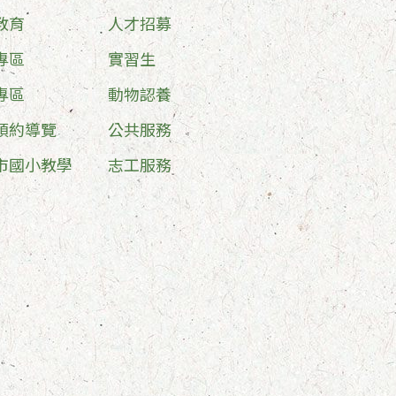
教育
人才招募
專區
實習生
專區
動物認養
預約導覽
公共服務
市國小教學
志工服務