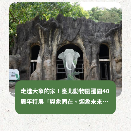
走進大象的家！臺北動物園遷園40
周年特展「與象同在、迎象未來」
限時揭開亞洲象照養奧秘