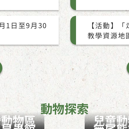
1日至9月30
【活動】「
教學資源地
動物探索
灣動物區
兒童動
昆蟲館
無尾熊