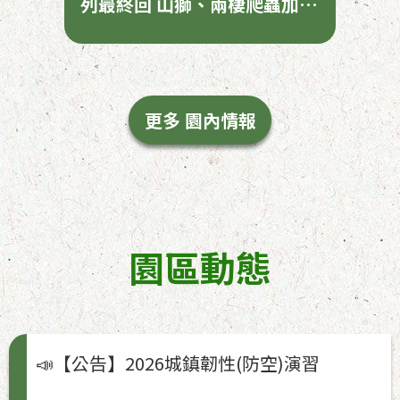
列最終回 山獅、兩棲爬蟲加碼
開講
更多 園內情報
園區動態
📣【公告】2026城鎮韌性(防空)演習