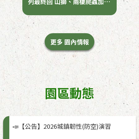
列最終回 山獅、兩棲爬蟲加碼
開講
更多 園內情報
園區動態
📣【公告】2026城鎮韌性(防空)演習