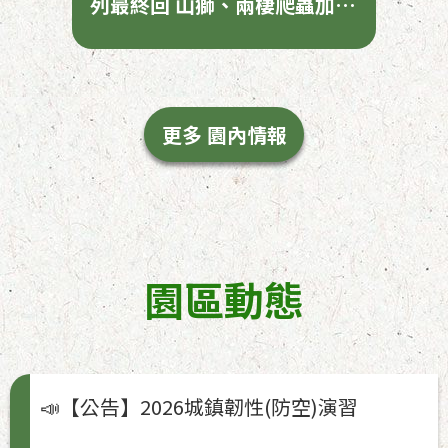
列最終回 山獅、兩棲爬蟲加碼
開講
更多 園內情報
園區動態
📣【公告】2026城鎮韌性(防空)演習