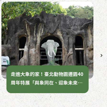
走進大象的家！臺北動物園遷園40
周年特展「與象同在、迎象未來」
限時揭開亞洲象照養奧秘