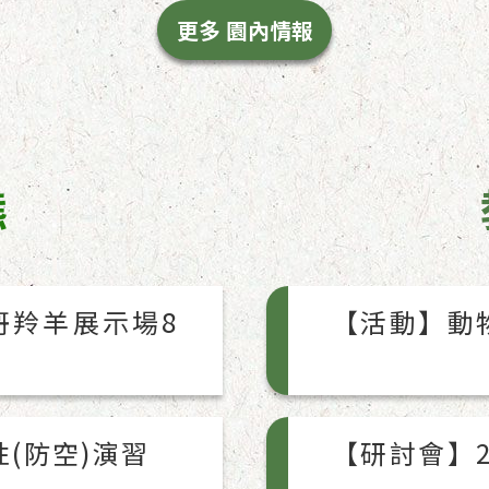
更多 園內情報
態
哥羚羊展示場8
【活動】動
性(防空)演習
【研討會】2