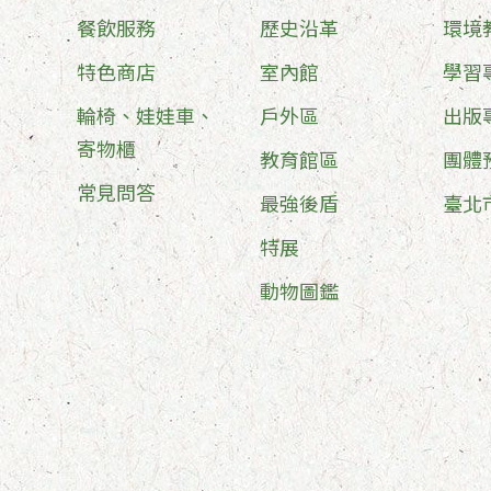
餐飲服務
歷史沿革
環境
特色商店
室內館
學習
輪椅、娃娃車、
戶外區
出版
寄物櫃
教育館區
團體
常見問答
最強後盾
臺北
特展
動物圖鑑