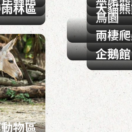
帶雨林區
大貓熊
鳥園
兩棲爬
企鵝館
漠動物區