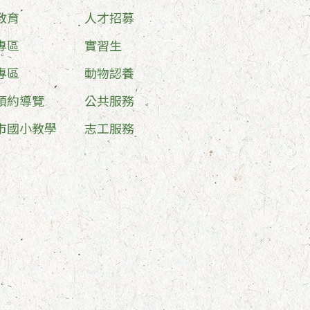
教育
人才招募
專區
實習生
專區
動物認養
預約導覽
公共服務
市國小教學
志工服務