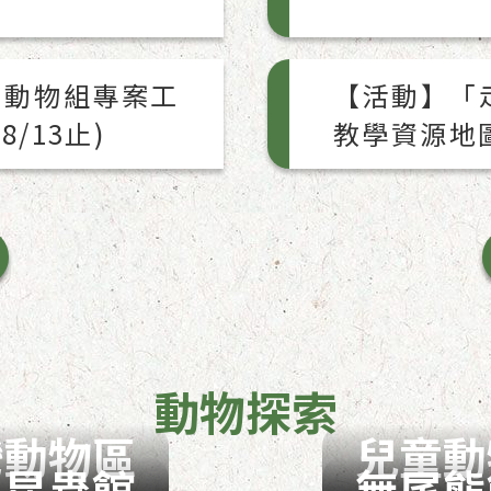
園動物組專案工
【活動】「
/13止)
教學資源地
動物探索
灣動物區
兒童動
昆蟲館
無尾熊